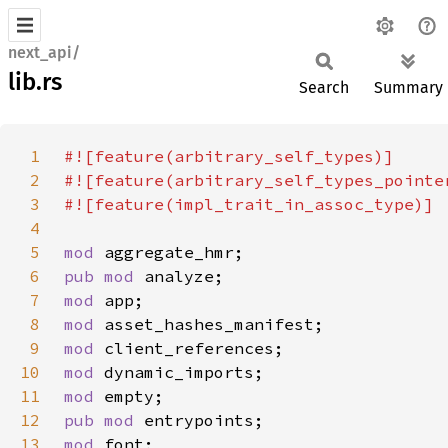
next_api/
lib.rs
Search
Summary
1
2
3
4
5
mod 
6
pub mod 
7
mod 
8
mod 
9
mod 
10
mod 
11
mod 
12
pub mod 
13
mod 